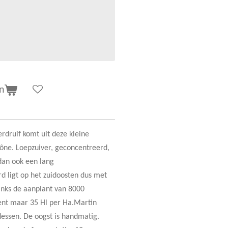
n
rdruif komt uit deze kleine
hône. Loepzuiver, geconcentreerd,
dan ook een lang
d ligt op het zuidoosten dus met
anks de aanplant van 8000
ent maar 35 Hl per Ha.Martin
lessen. De oogst is handmatig.