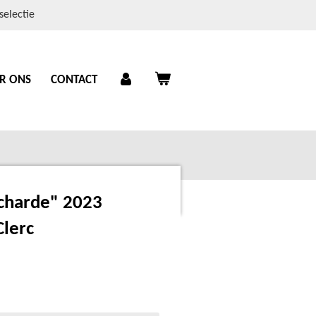
selectie
R ONS
CONTACT
charde" 2023
lerc